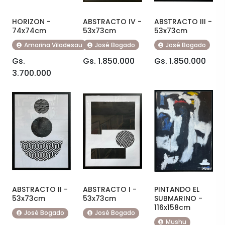
HORIZON -
ABSTRACTO IV -
ABSTRACTO III -
74x74cm
53x73cm
53x73cm
Amorina Viladesau
José Bogado
José Bogado
Gs.
Gs. 1.850.000
Gs. 1.850.000
3.700.000
ABSTRACTO II -
ABSTRACTO I -
PINTANDO EL
53x73cm
53x73cm
SUBMARINO -
116x158cm
José Bogado
José Bogado
Mushu