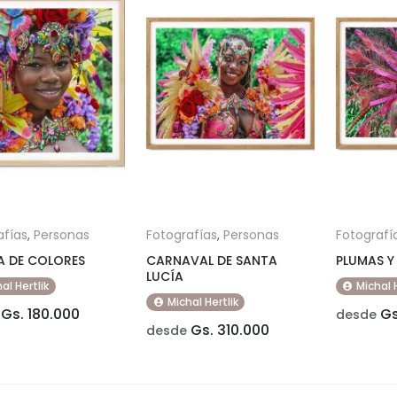
afías
,
Personas
Fotografías
,
Personas
Fotografí
A DE COLORES
CARNAVAL DE SANTA
PLUMAS Y
LUCÍA
al Hertlik
Michal 
Michal Hertlik
Gs. 180.000
Gs
desde
Gs. 310.000
desde