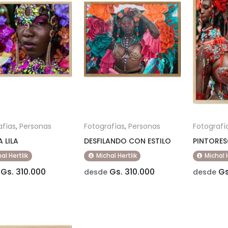
afías
,
Personas
Fotografías
,
Personas
Fotografí
 LILA
DESFILANDO CON ESTILO
PINTORE
al Hertlik
Michal Hertlik
Michal 
Gs. 310.000
Gs. 310.000
Gs
desde
desde