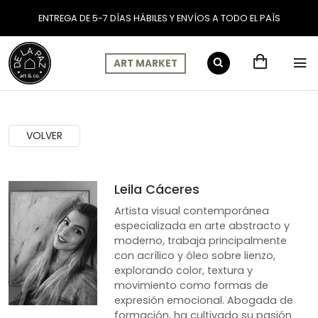
ENTREGA DE 5-7 DÍAS HÁBILES Y ENVÍOS A TODO EL PAÍS
ART MARKET
Cuadros de Artistas: Lei
VOLVER
Leila Cáceres
Artista visual contemporánea
especializada en arte abstracto y
moderno, trabaja principalmente
con acrílico y óleo sobre lienzo,
explorando color, textura y
movimiento como formas de
expresión emocional. Abogada de
formación, ha cultivado su pasión