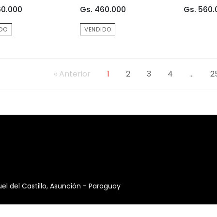
60.000
Gs. 460.000
Gs. 560.
DO
VENDIDO
« Anterior
1
2
3
4
...
2
 del Castillo, Asunción - Paraguay