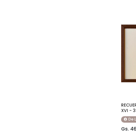
RECUER
XVI -
De 
Gs. 4