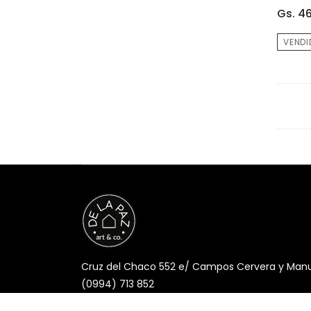
Gs. 4
VENDI
Cruz del Chaco 552 e/ Campos Cervera y Manuel
(0994) 713 852