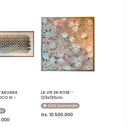
 TAKUARA
LA VIE EN ROSE -
CO III -
123x130cm
Sofía Auzmendia
az
Gs. 10.500.000
0.000