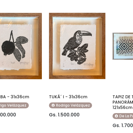
BA - 31x36cm
TUKÃ´ I - 31x36cm
TAPIZ DE
PANORÁMI
rigo Velázquez
Rodrigo Velázquez
121x56cm
500.000
Gs. 1.500.000
De La P
Gs. 1.70