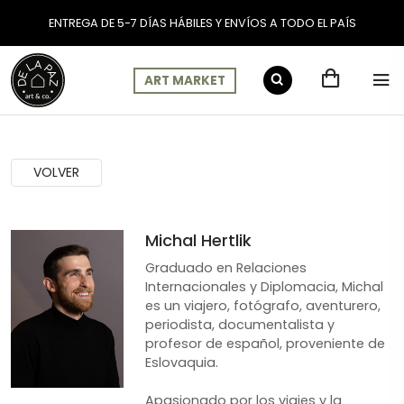
ENTREGA DE 5-7 DÍAS HÁBILES Y ENVÍOS A TODO EL PAÍS
ART MARKET
Cuadros de Artistas: Mic
VOLVER
Michal Hertlik
Graduado en Relaciones
Internacionales y Diplomacia, Michal
es un viajero, fotógrafo, aventurero,
periodista, documentalista y
profesor de español, proveniente de
Eslovaquia.
Apasionado por los viajes y la