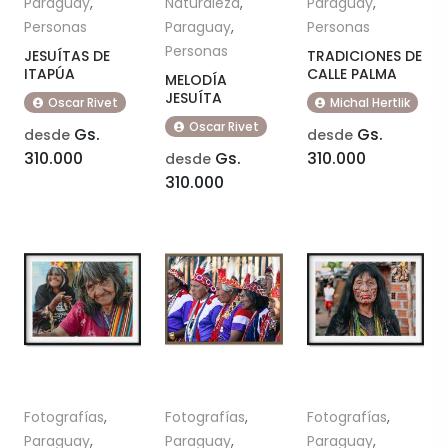
Paraguay
,
Naturaleza
,
Paraguay
,
Personas
Paraguay
,
Personas
Personas
JESUÍTAS DE
TRADICIONES DE
ITAPÚA
CALLE PALMA
MELODÍA
JESUÍTA
Oscar Rivet
Michal Hertlik
Oscar Rivet
Gs.
Gs.
desde
desde
310.000
Gs.
310.000
desde
310.000
Fotografías
,
Fotografías
,
Fotografías
,
Paraguay
,
Paraguay
,
Paraguay
,