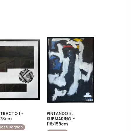
TRACTO I -
PINTANDO EL
x73cm
SUBMARINO -
116x158cm
José Bogado