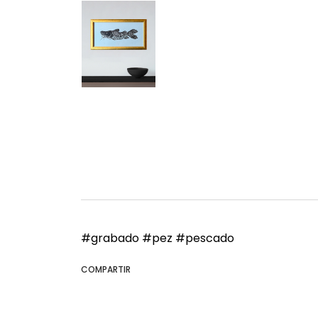
#grabado
#pez
#pescado
COMPARTIR