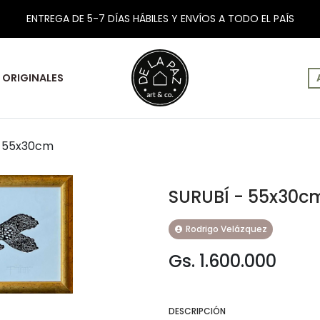
ENTREGA DE 5-7 DÍAS HÁBILES Y ENVÍOS A TODO EL PAÍS
ORIGINALES
- 55x30cm
SURUBÍ - 55x30c
Rodrigo Velázquez
Gs. 1.600.000
DESCRIPCIÓN