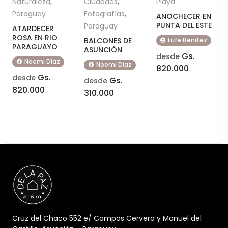
Naturaleza
,
Ciudades
,
Playa
Paraguay
Fotografías
,
ANOCHECER EN
PUNTA DEL ESTE
Paraguay
ATARDECER
ROSA EN RIO
BALCONES DE
Lufe Benitez
PARAGUAYO
ASUNCIÓN
Gs.
desde
Noemi Diaz
Noemi Diaz
820.000
Gs.
desde
Gs.
desde
820.000
310.000
Cruz del Chaco 552 e/ Campos Cervera y Manuel del