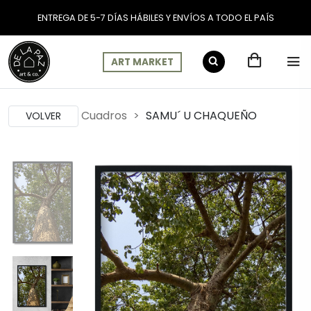
ENTREGA DE 5-7 DÍAS HÁBILES Y ENVÍOS A TODO EL PAÍS
ART MARKET
Cuadros
SAMU´ U CHAQUEÑO
VOLVER