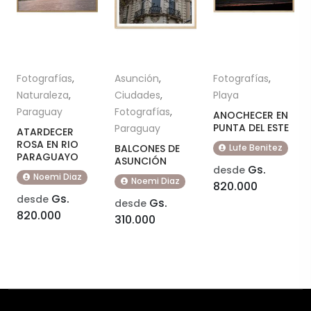
Fotografías
,
Asunción
,
Fotografías
,
Naturaleza
,
Ciudades
,
Playa
Paraguay
Fotografías
,
ANOCHECER EN
PUNTA DEL ESTE
Paraguay
ATARDECER
ROSA EN RIO
BALCONES DE
Lufe Benitez
PARAGUAYO
ASUNCIÓN
Gs.
desde
Noemi Diaz
Noemi Diaz
820.000
Gs.
desde
Gs.
desde
820.000
310.000