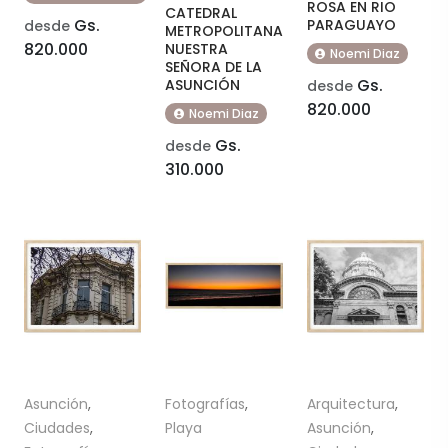
ROSA EN RIO
CATEDRAL
Gs.
PARAGUAYO
desde
METROPOLITANA
820.000
NUESTRA
Noemi Diaz
SEÑORA DE LA
Gs.
ASUNCIÓN
desde
820.000
Noemi Diaz
Gs.
desde
310.000
Asunción
,
Fotografías
,
Arquitectura
,
Ciudades
,
Playa
Asunción
,