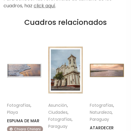
cuadros, haz
click aquí
.
Cuadros relacionados
Fotografías
,
Asunción
,
Fotografías
,
Playa
Ciudades
,
Naturaleza
,
Fotografías
,
Paraguay
ESPUMA DE MAR
Paraguay
ATARDECER
Chiara Chiriani