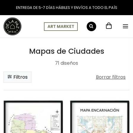
ENTREGA DE 5-7 DÍAS HÁBILES Y ENVÍOS A TODO EL PAÍS
ART MARKET
Mapas de Ciudades
Mapas de Ciudades
71 diseños
Filtros
Borrar filtros