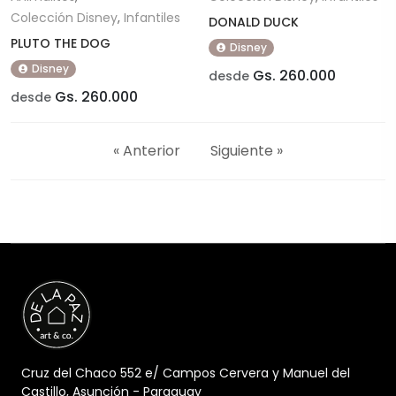
Colección Disney
,
Infantiles
DONALD DUCK
PLUTO THE DOG
Disney
Disney
Gs. 260.000
desde
Gs. 260.000
desde
« Anterior
Siguiente »
Cruz del Chaco 552 e/ Campos Cervera y Manuel del
Castillo, Asunción - Paraguay