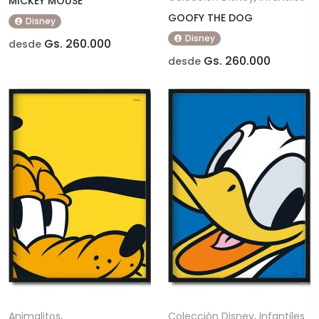
MICKEY MOUSE
GOOFY THE DOG
Disney
Disney
Gs. 260.000
desde
Gs. 260.000
desde
Animalitos
,
Colección Disney
,
Infantiles