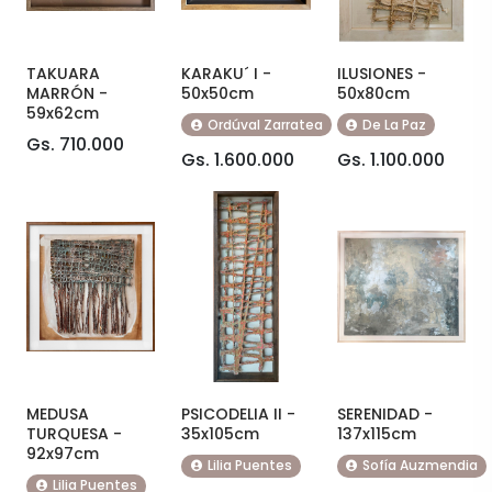
TAKUARA
KARAKU´ I -
ILUSIONES -
MARRÓN -
50x50cm
50x80cm
59x62cm
Ordúval Zarratea
De La Paz
Gs. 710.000
Gs. 1.600.000
Gs. 1.100.000
MEDUSA
PSICODELIA II -
SERENIDAD -
TURQUESA -
35x105cm
137x115cm
92x97cm
Lilia Puentes
Sofía Auzmendia
Lilia Puentes