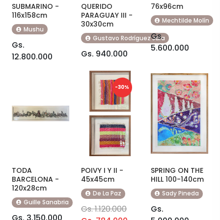
SUBMARINO -
QUERIDO
76x96cm
116x158cm
PARAGUAY III -
Mechtilde Molín
30x30cm
Mushu
Gs.
Gustavo Rodríguez Jara
Gs.
5.600.000
Gs. 940.000
12.800.000
-30%
TODA
POIVY I Y II -
SPRING ON THE
BARCELONA -
45x45cm
HILL 100-140cm
120x28cm
De La Paz
Sady Pineda
Guille Sanabria
Gs. 1.120.000
Gs.
Gs. 3.150.000