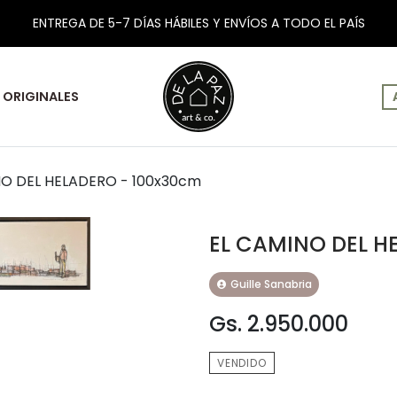
ENTREGA DE 5-7 DÍAS HÁBILES Y ENVÍOS A TODO EL PAÍS
ORIGINALES
NO DEL HELADERO - 100x30cm
EL CAMINO DEL H
Guille Sanabria
Gs. 2.950.000
VENDIDO