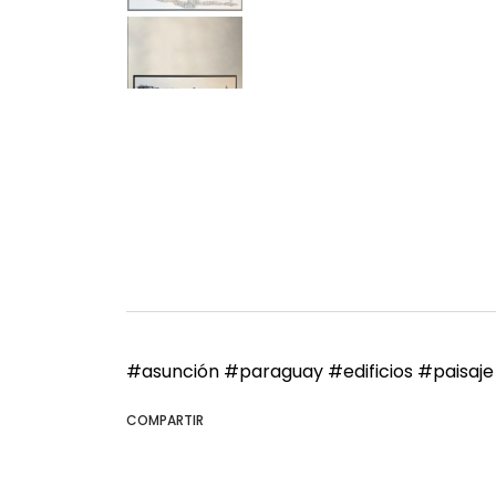
#asunción
#paraguay
#edificios
#paisaje
COMPARTIR