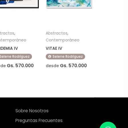
tractos
,
Abstractos
,
ntemporáneo
Contemporáneo
DEMIA IV
VITAE IV
Selene Rodríguez
Selene Rodríguez
Gs. 570.000
Gs. 570.000
sde
desde
Sobre Nosotros
Preguntas Frecuentes