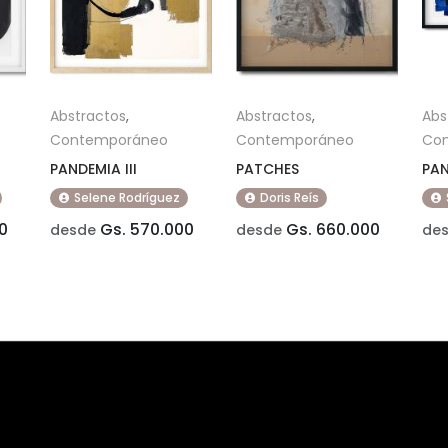
Abstractos
,
Abstractos
,
Abs
Contemporáneo
Contemporáneo
Co
PANDEMIA III
PATCHES
PAN
Selene Rodríguez
Doris Reís
0
Gs. 570.000
Gs. 660.000
desde
desde
de