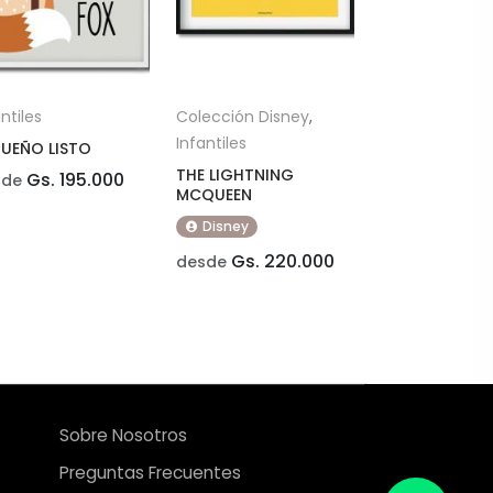
ntiles
Colección Disney
,
Infantiles
UEÑO LISTO
THE LIGHTNING
Gs. 195.000
sde
MCQUEEN
Disney
Gs. 220.000
desde
Sobre Nosotros
Preguntas Frecuentes