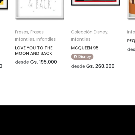
Frases
,
Frases
,
Colección Disney
,
Infa
Infantiles
,
Infantiles
Infantiles
PEQ
LOVE YOU TO THE
MCQUEEN 95
de
MOON AND BACK
Disney
Gs. 195.000
desde
0
Gs. 260.000
desde