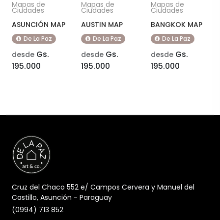
Mapas de
Mapas de
Mapas de
Ciudades
Ciudades
Ciudades
ASUNCIÓN MAP
AUSTIN MAP
BANGKOK MAP
De La Paz
De La Paz
De La Paz
Gs.
Gs.
Gs.
desde
desde
desde
195.000
195.000
195.000
Cruz del Chaco 552 e/ Campos Cervera y Manuel del
Castillo, Asunción - Paraguay
(0994) 713 852