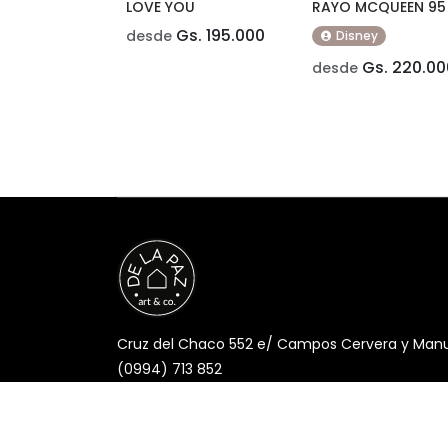
LOVE YOU
RAYO MCQUEEN 95
Gs. 195.000
desde
Disney
Gs. 220.00
desde
Cruz del Chaco 552 e/ Campos Cervera y Manuel
(0994) 713 852