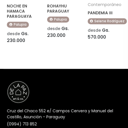
Contemporáneo
NOCHE EN
ROHAYHU
HAMACA
PARAGUAY
PANDEMIA III
PARAGUAYA
Palupia
Selene Rodríguez
Palupia
Gs.
desde
Gs.
desde
Gs.
desde
230.000
570.000
230.000
Cruz del Chaco 552 e/ Campos Cervera y Manuel del
Castillo, Asunción - Paraguay
(0994) 713 852