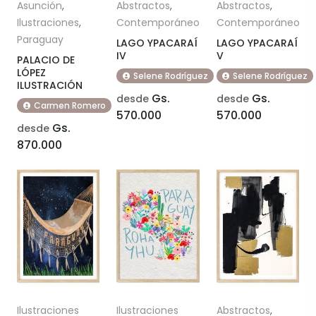
Asunción
,
Abstractos
,
Abstractos
,
Ilustraciones
,
Contemporáneo
Contemporáneo
Paraguay
LAGO YPACARAÍ
LAGO YPACARAÍ
IV
V
PALACIO DE
LÓPEZ
Selene Rodríguez
Selene Rodríguez
ILUSTRACIÓN
Gs.
Gs.
desde
desde
Carmen Romero
570.000
570.000
Gs.
desde
870.000
Ilustraciones
Ilustraciones
Abstractos
,